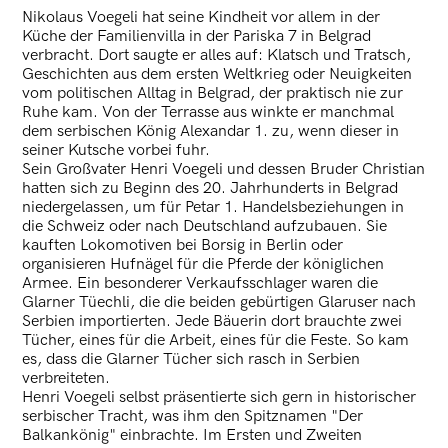
Nikolaus Voegeli hat seine Kindheit vor allem in der
Küche der Familienvilla in der Pariska 7 in Belgrad
verbracht. Dort saugte er alles auf: Klatsch und Tratsch,
Geschichten aus dem ersten Weltkrieg oder Neuigkeiten
vom politischen Alltag in Belgrad, der praktisch nie zur
Ruhe kam. Von der Terrasse aus winkte er manchmal
dem serbischen König Alexandar 1. zu, wenn dieser in
seiner Kutsche vorbei fuhr.
Sein Großvater Henri Voegeli und dessen Bruder Christian
hatten sich zu Beginn des 20. Jahrhunderts in Belgrad
niedergelassen, um für Petar 1. Handelsbeziehungen in
die Schweiz oder nach Deutschland aufzubauen. Sie
kauften Lokomotiven bei Borsig in Berlin oder
organisieren Hufnägel für die Pferde der königlichen
Armee. Ein besonderer Verkaufsschlager waren die
Glarner Tüechli, die die beiden gebürtigen Glaruser nach
Serbien importierten. Jede Bäuerin dort brauchte zwei
Tücher, eines für die Arbeit, eines für die Feste. So kam
es, dass die Glarner Tücher sich rasch in Serbien
verbreiteten.
Henri Voegeli selbst präsentierte sich gern in historischer
serbischer Tracht, was ihm den Spitznamen "Der
Balkankönig" einbrachte. Im Ersten und Zweiten