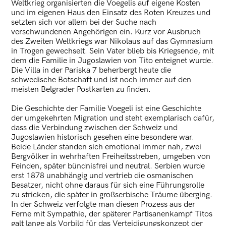
Weltkrieg organisierten die Voegelis auf eigene Kosten
und im eigenen Haus den Einsatz des Roten Kreuzes und
setzten sich vor allem bei der Suche nach
verschwundenen Angehörigen ein. Kurz vor Ausbruch
des Zweiten Weltkriegs war Nikolaus auf das Gymnasium
in Trogen gewechselt. Sein Vater blieb bis Kriegsende, mit
dem die Familie in Jugoslawien von Tito enteignet wurde.
Die Villa in der Pariska 7 beherbergt heute die
schwedische Botschaft und ist noch immer auf den
meisten Belgrader Postkarten zu finden.
Die Geschichte der Familie Voegeli ist eine Geschichte
der umgekehrten Migration und steht exemplarisch dafür,
dass die Verbindung zwischen der Schweiz und
Jugoslawien historisch gesehen eine besondere war.
Beide Länder standen sich emotional immer nah, zwei
Bergvölker in wehrhaften Freiheitsstreben, umgeben von
Feinden, später bündnisfrei und neutral. Serbien wurde
erst 1878 unabhängig und vertrieb die osmanischen
Besatzer, nicht ohne daraus für sich eine Führungsrolle
zu stricken, die später in großserbische Träume überging.
In der Schweiz verfolgte man diesen Prozess aus der
Ferne mit Sympathie, der späterer Partisanenkampf Titos
galt lange als Vorbild für das Verteidigungskonzept der